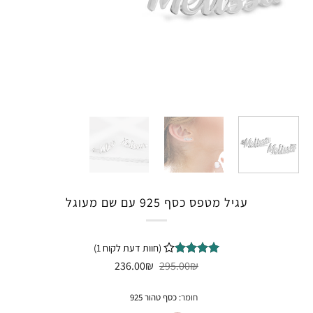
עגיל מטפס כסף 925 עם שם מעוגל
(חוות דעת לקוח
1
)
המחיר
המחיר
1
מדורג
₪
4
295.00
₪
236.00
המקורי
הנוכחי
מתוך 5
היה:
הוא:
מבוסס על
236.00₪.
295.00₪.
חומר
:
כסף טהור 925
דירוגים
של