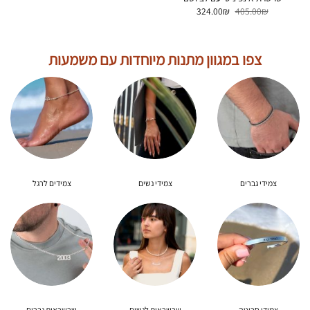
המחיר
המחיר
324.00
₪
405.00
₪
המקורי
הנוכחי
היה:
הוא:
324.00₪.
405.00₪.
צפו במגוון מתנות מיוחדות עם משמעות
צמידי גברים
צמידי נשים
צמידים לרגל
צמידי חריטה
שרשראות לנשים
שרשראות גברים