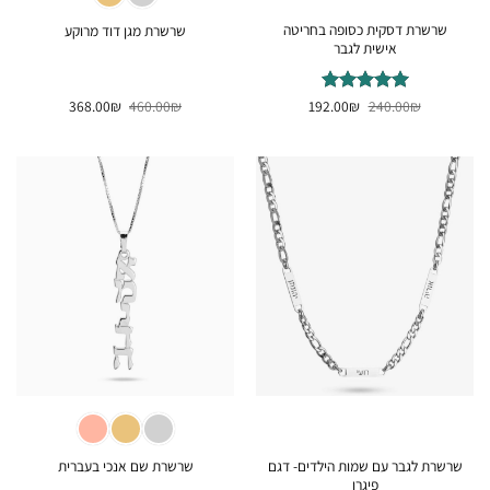
שרשרת דסקית כסופה בחריטה
שרשרת מגן דוד מרוקע
אישית לגבר
המחיר
המחיר
המחיר
המחיר
₪
דורג
240.00
5
₪
מתוך
192.00
₪
460.00
₪
368.00
המקורי
הנוכחי
המקורי
הנוכחי
5
היה:
הוא:
היה:
הוא:
368.00₪.
460.00₪.
192.00₪.
240.00₪.
שרשרת לגבר עם שמות הילדים- דגם
שרשרת שם אנכי בעברית
פיגרו