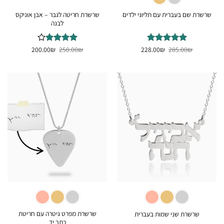
שרשרת חריטה לגבר – אבן אוניקס
שרשרת שם בעברית עם תליוני ילדים
לבנה
המחיר
המחיר
המחיר
המחיר
₪
דורג
285.00
5
₪
מתוך
228.00
₪
דורג
250.00
4
₪
200.00
המקורי
הנוכחי
המקורי
הנוכחי
5
מתוך 5
היה:
הוא:
היה:
הוא:
200.00₪.
250.00₪.
228.00₪.
285.00₪.
שרשרת מפרט גיטרה עם חריטת
שרשרת שני שמות בעברית
כתב יד