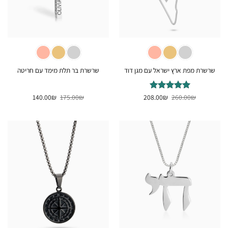
שרשרת מפת ארץ ישראל עם מגן דוד
שרשרת בר תלת מימד עם חריטה
המחיר
המחיר
המחיר
המחיר
₪
דורג
260.00
5
₪
מתוך
208.00
₪
175.00
₪
140.00
המקורי
הנוכחי
המקורי
הנוכחי
5
היה:
הוא:
היה:
הוא:
140.00₪.
175.00₪.
208.00₪.
260.00₪.