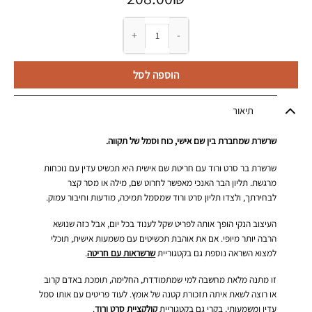
כמות של שרשרת בר סרט ורוד עם חריטת שם אישית
הוספה לסל
תיאור
שרשרת שמחברת בין שם אישי, כוח וסמל של תקווה.
שרשרת בר סרט ורוד עם חריטת שם אישית היא תכשיט עדין עם נוכחות
מרגשת. תליון הבר האנכי מאפשר לחרוט שם, מילה או מסר קצר
לבחירתך, ולצדו תליון סרט ורוד שמסמל תמיכה, מודעות וחיבור עמוק.
העיצוב הנקי הופך אותה לפריט שקל לענוד בכל יום, אבל כזה שנושא
הרבה יותר מיופי. אם את אוהבת תכשיטים עם משמעות אישית, תוכלי
למצוא השראה נוספת גם בקטגוריית
שרשראות עם חריטה
.
זו מתנה מלאת מחשבה למי שמתמודדת, החלימה, תומכת באדם קרוב
או רוצה לשאת איתה תזכורת קטנה של אומץ. לעוד פריטים עם אותו סמל
עדין ומשמעותי, בקרי גם בקטגוריית
קולקציית סרט ורוד
.