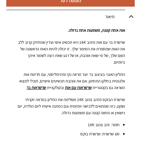
הוספה לסל
תיאור
אות אחת קטנה, משמעות אחת גדולה.
שרשרת בר עם אות מזהב 14K היא תכשיט אישי ועדין שמחזיק קרוב ללב
את האות שמספרת את הסיפור שלך. זו יכולה להיות האות הראשונה של
השם שלך, של מי שאת אוהבת, או של רגע שאת רוצה לשמור איתך
ביומיום.
התליון האנכי בעיצוב בר יוצר מראה נקי ומינימליסטי, עם חריטת אות
אלגנטית בחלקו התחתון. אם את אוהבת תכשיטים אישיים, תוכלי למצוא
השראה גם בקטגוריית
שרשראות עם אות
ובקולקציית
שרשראות בר
.
שרשרת הבוקס מזהב צהוב 14K משלימה את התליון במראה יוקרתי
ושקט, כזה שמתאים ללבישה יומיומית וגם כמתנה אישית ליום הולדת, יום
נישואין או מחווה קטנה עם משמעות גדולה.
חומר: זהב צהוב 14K
סוג שרשרת: שרשרת בוקס