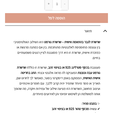
כמות של שרשרת גורמט עבה לגבר עם תג בחריטה א
הוספה לסל
תיאור
שרשרת לגבר בהתאמה אישית – שרשרת גורמט
היא השילוב האולטימטיבי
בין עוצמה מחוספסת לאלגנטיות מתוחכמת. בין אם כמתנה מרגשת או
כמזכרת אישית, שרשרת זו היא דרך מסוגננת לציין רגעים משמעותיים
בחיים.
מעוצבת
בכסף סטרלינג 925 או בציפוי זהב
, שרשרת זו כוללת
שרשרת
גורמט עבה ונוצצת
המעניקה לה מראה אלגנטי ונצחי.
התג בחריטה
אישית האישית
, הממוקם באופן דיסקרטי בסוגר, מאפשר לך לחרוט שם,
תאריך או מסר מיוחד שתמיד יהיה קרוב ללבך. עם חומרים איכותיים
ועיצוב מחושב, השרשרת הזו מציעה שילוב של עמידות ויוקרה, מה שהופך
אותה למושלמת הן לשימוש יומיומי והן לאירועים מיוחדים.
✨
במבט מהיר:
✔ עשויה
מכסף טהור 925 או בציפוי זהב