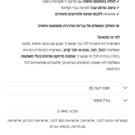
✔
לוחית בהתאמה אישית
עם חריטה דיסקרטית בסוגר
✔
עיצוב גורמט עבה
למראה גברי וקלאסי
✔ מתאימה
ללבוש יומיומי ולאירועים מיוחדים
💎
השילוב המושלם של גבריות מודרנית ומשמעות אישית!
למי זה מתאים?
השרשרת הזו מיועדת לכל גבר שמעריך סגנון עם נגיעה אישית. מתנה
מושלמת ל
בעל, חבר, אבא או חבר קרוב
, השרשרת המיוחדת הזו היא
בחירה נהדרת לכל מי שמעריך
אומנות מדויקת ופרטים בעלי משמעות
.
מושלמת למי שאוהב תכשיטים נועזים אך אלגנטיים שמתאימים לכל
הזדמנות.
חוות דעת (0)
גודל וחומר
מק"ט:
3442-S
קטגוריות:
מתנה לגבר
,
שרשראות
,
שרשראות כסף לגבר
,
שרשראות לגברים
,
שרשראות
עם חריטה
,
תכשיטי גברים