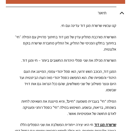
תיאור
קנו עכשיו שרשרת מגן דוד עדינה עם חי.
השרשרת מורכבת מתליון עדין של מגן דוד בחיתוך מדוייק עם המילה ״חי״
בחיתוך בחלקו הפנימי של התליון, אל התליון מחוברת שרשרת בוקס
אלגנטית.
השרשרת מכילה את שני סמלי היהדות החשובים ביותר – חי ומגן דוד.
המגן דוד, הכוכב השש זרועי, הוא סמל יהודי עממי, המייצג את העם
היהודי והסופיות שלו. הוא התפשט כסמל יהודי מאז העת הביזנטית ועד
היום ונוצר משילוב של שני משולשים, שהם ככל הנראה גם אות דויד
שבשמו.
המילה “חי” בעברית משמעה “חיים”, והיא מייצגת את השאיפה לחיות
בשמחה, בריאות, ובשפע. השימוש במילה “חי” כסמל רוחני ומעניקה
לאדם תחושה של אופטימיות ואושר.
שרשרת מגן דוד
חי היא יצירה ייחודית המשלבת את שני הסמלים הללו
בצורה אלגנטית ומופעית. היא יכולה לשמש כתכשיט יומיומי וגם כסמל דתי