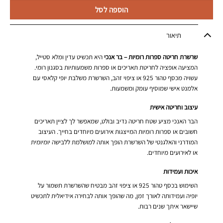
הוספה לסל
תיאור
שרשרת חריטה ספרות רומיות – בר אנכי
היא תכשיט עדין ומלא סטייל,
המציעה אופציה לחריטת תאריכים או ספרות משמעותיות בסגנון רומי.
עשויה מכסף טהור 925 או ציפוי זהב, השרשרת משלבת יופי קלאסי עם
אלמנט אישי שמוסיף עומק ומשמעות.
עיצוב וחריטה אישית
הבר האנכי מציע שטח חריטה נדיב ובולט, שמאפשר לך לציין תאריכים
חשובים או ספרות רומיות המייצגות אירועים מיוחדים בחייך. העיצוב
המודרני והאלגנטי של השרשרת הופך אותה למושלמת ללבישה יומיומית
או לאירועים מיוחדים.
איכות ועמידות
השימוש בכסף טהור 925 או ציפוי זהב מבטיח שהשרשרת תשמור על
יופיה ועמידותה לאורך זמן, מה שהופך אותה לבחירה אידיאלית לתכשיט
שיישאר איתך שנים רבות.