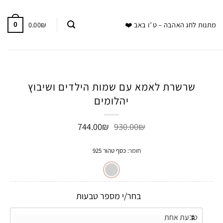
0.00
₪
מתנות לחג האהבה – ט״ו באב ❤️
0
שרשרת לאמא עם שמות הילדים ושיבוץ
יהלומים
המחיר
המחיר
744.00
₪
930.00
₪
המקורי
הנוכחי
היה:
הוא:
חומר
:
כסף טהור 925
744.00₪.
930.00₪.
בחר/י מספר טבעות