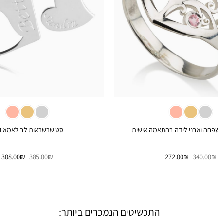
+
פחה ואבני לידה בהתאמה אישית
סט שרשראות לב לאמא ו
המחיר
המחיר
המחיר
ה
308.00
₪
385.00
₪
272.00
₪
340.00
₪
המקורי
הנוכחי
המקורי
ה
היה:
הוא:
היה:
ה
.
385.00₪.
272.00₪.
340.00₪.
התכשיטים הנמכרים ביותר: