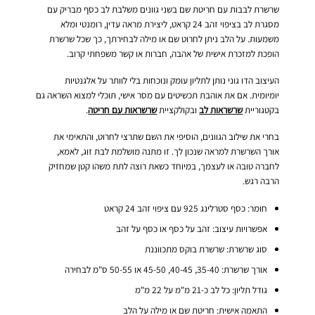
שרשרת לבבות עם חריטת שם בשני גוונים משלבת לב כסף מבריק עם
מסגרת לב בציפוי זהב 24 קראט, ליצירת מראה עדין, רומנטי ומלא
משמעות. על הלב ניתן לחרוט שם או מילה לבחירתך, כך שכל שרשרת
הופכת למזכרת אישית של אהבה, חברות או קשר משפחתי קרוב.
העיצוב הדו גוני נותן לתליון עומק ונוכחות בלי לוותר על אלגנטיות
יומיומית. אם את אוהבת תכשיטים עם מסר אישי, תוכלי למצוא השראה גם
בקטגוריית
שרשראות לב
ובקולקציית
שרשראות עם חריטה
.
בחרי את שילוב הגוונים, הוסיפי את השם שתרצי לחרוט, והתאימי את
אורך השרשרת למראה שנכון לך. זו מתנה מושלמת לבת זוג, לאמא,
לחברה טובה או לעצמך, במיוחד כשאת רוצה לתת משהו קטן שמחזיק
הרבה רגש.
חומר: כסף סטרלינג 925 עם ציפוי זהב 24 קראט
אפשרויות עיצוב: זהב על כסף או כסף על זהב
סוג שרשרת: שרשרת בוקס מתכווננת
אורך שרשרת: 35-40, 40-45, 45-50 או 50-55 ס"מ לבחירה
גודל תליון: כל לב כ-21 מ"מ על 22 מ"מ
התאמה אישית: חריטת שם או מילה על הלב