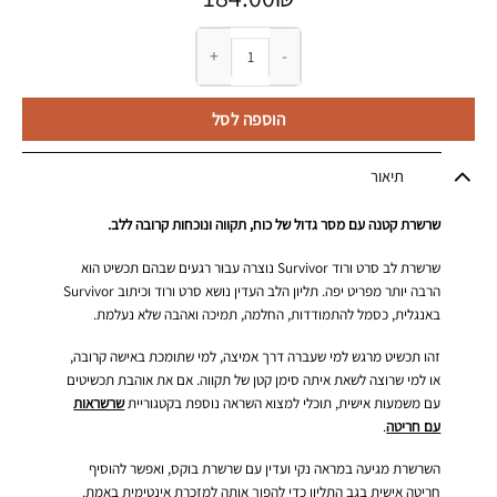
כמות של שרשרת לב סרט ורוד Survivor
הוספה לסל
תיאור
שרשרת קטנה עם מסר גדול של כוח, תקווה ונוכחות קרובה ללב.
שרשרת לב סרט ורוד Survivor נוצרה עבור רגעים שבהם תכשיט הוא
הרבה יותר מפריט יפה. תליון הלב העדין נושא סרט ורוד וכיתוב Survivor
באנגלית, כסמל להתמודדות, החלמה, תמיכה ואהבה שלא נעלמת.
זהו תכשיט מרגש למי שעברה דרך אמיצה, למי שתומכת באישה קרובה,
או למי שרוצה לשאת איתה סימן קטן של תקווה. אם את אוהבת תכשיטים
עם משמעות אישית, תוכלי למצוא השראה נוספת בקטגוריית
שרשראות
עם חריטה
.
השרשרת מגיעה במראה נקי ועדין עם שרשרת בוקס, ואפשר להוסיף
חריטה אישית בגב התליון כדי להפוך אותה למזכרת אינטימית באמת.