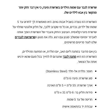
שרשרת לגבר עם שמות הילדים בשרשרת פיגרו, כי אין דבר חזק יותר
מהקשר בין אבא לילדים שלו.
השרשרת הזו נוצרה בשביל אבות גאים. היא מאפשרת לך לחרוט עד 5
שמות של ילדים, נכדים, או כל מי שקרוב ללבך, על תליון אלגנטי שתלוי על
שרשרת פיגרו קלאסית. העיצוב החזק והגברי של השרשרת הופך אותה
לאביזר יומיומי שמשלב סגנון עם רגש. גלה את מגוון ה
שרשראות לגברים
שלנו לעוד פריטים מרשימים.
בין אם מדובר במתנה ליום האב, יום הולדת, או הפתעה מהילדים,
השרשרת הזו היא
מתנה לגבר
שתגרום לו לחייך בכל פעם שהוא ירגיש
אותה על הצוואר.
חומר: פלדת אל-חלד (Stainless Steel)
סוג שרשרת: פיגרו 6 מ”מ
אורך שרשרת: 55 ס”מ + 5 ס”מ הארכה
מידות תליון בר: 6 מ”מ x 31 מ”מ
חריטה של עד 5 שמות
עבודת יד בהתאמה אישית