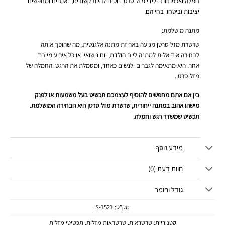
חמלה ואכפתיות. ילידי מזל סרטן נוטים להיות קשובים, נאמנים ומחפשים
יציבות וביטחון בחייהם.
מתנה מושלמת:
שרשרת מזל סרטן מגיעה באריזת מתנה אלגנטית, מה שהופך אותה
לבחירה אידיאלית למתנה ליום הולדת, יום נישואין או כל אירוע מיוחד
אחר. היא מתאימה לגברים ולנשים כאחד, ומסמלת את הרגש והחמלה של
מזל סרטן.
בין אם אתם מחפשים להוסיף לעצמכם תכשיט בעל משמעות או לפנק
מישהו אהוב במתנה ייחודית, שרשרת מזל סרטן היא הבחירה המושלמת.
תכשיט שמשדר רגש וחמלה.
מידע נוסף
חוות דעת (0)
גודל וחומר
מק"ט:
1521-S
קטגוריות:
שרשראות
,
שרשראות מזלות
,
תכשיטי מזלות