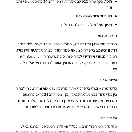
חומר:
כסף טהור 925 עם אפשרות לציפוי זהב 24 קראט או ציפוי זהב
ורוד
סוג השרשרת:
Box chain
תליון:
סמל מזל סרטן מגלגל המזלות
תיאור מפורט:
שרשרת מזל סרטן משדרת רגש, חמלה ואכפתיות, בדיוק כמו ילידי המזל.
התליון המעוצב בקפידה מציג את סמל הסרטן בצורה אסתטית ואלגנטית,
המוסיף נוכחות וייחודיות לכל הופעה. סוג השרשרת ה-Box chain ידוע
בעמידותו ובמראהו הקלאסי, מה שהופך אותה לבחירה האידיאלית לכל
אירוע.
עיצוב ואיכות:
כל שרשרת מיוצרת בקפדנות מתוך מחשבה על איכות ונוחות. ניתן לבחור
בין כסף טהור 925 למראה קלאסי ונקי, ציפוי זהב 24 קראט להרגשה
מלכותית, או ציפוי זהב ורוד למגע עדין ורומנטי. כל חומרי הגלם נבחרים
בקפידה כדי להבטיח שהשרשרת תישאר מרהיבה ועמידה לאורך זמן.
על מזל סרטן:
מזל סרטן הוא המזל הרביעי בגלגל המזלות, והוא מאופיין ברגש עמוק,