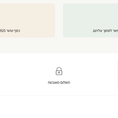
פשר לסמוך עליהם.
כסף טהור 925, ציפוי זהב 24 קראט ורוז גולד לשמירה על ברק לאורך זמן.
תשלום מאובטח