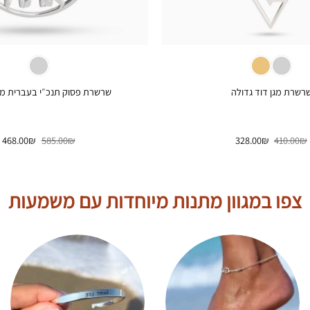
+
רשרת מגן דוד גדולה
שרשרת פסוק תנכ״י בעברית מכסף
המחיר
המחיר
המחיר
ה
468.00
₪
585.00
₪
328.00
₪
410.00
₪
המקורי
הנוכחי
המקורי
ה
היה:
הוא:
היה:
ה
.
585.00₪.
328.00₪.
410.00₪.
צפו במגוון מתנות מיוחדות עם משמעות