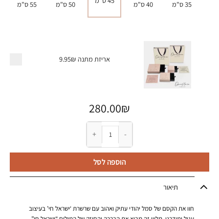
45 ס"מ
35 ס"מ
40 ס"מ
50 ס"מ
55 ס"מ
אריזת מתנה
9.95₪
280.00
₪
כמות של שרשרת עם ישראל חי - תליון עגול
הוספה לסל
תיאור
חוו את הקסם של סמל יהודי עתיק ואהוב עם שרשרת ‘ישראל חי’ בעיצוב
עגול ומודרני. תליון זה מביא את הברכה והחוזק של המילים “ישראל חי”