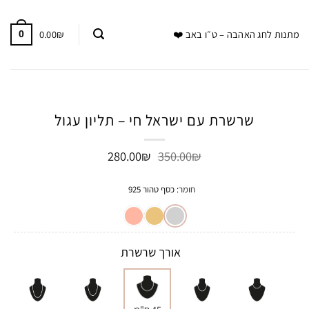
0.00
₪
מתנות לחג האהבה – ט״ו באב ❤️
0
שרשרת עם ישראל חי – תליון עגול
המחיר
המחיר
280.00
₪
350.00
₪
המקורי
הנוכחי
היה:
הוא:
חומר
:
כסף טהור 925
280.00₪.
350.00₪.
אורך שרשרת