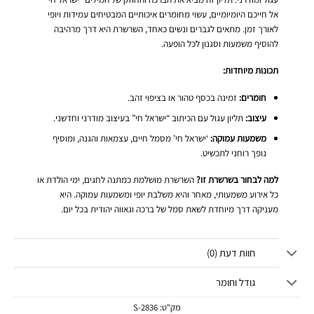
אל חייכם היומיומיים, עשוי מחומרים איכותיים המבטיחים עמידות ויופי
לאורך זמן. מתאים לגברים ונשים כאחד, השרשרת היא דרך מרהיבה
להוסיף משמעות וסגנון לכל הופעה.
תכונות מיוחדות:
חומרים:
זמינה בכסף טהור או בציפוי זהב.
עיצוב:
תליון עגול עם הכיתוב “ישראל חי” בעיצוב מודרני וחדשני.
משמעות עמוקה:
‘ישראל חי’ מסמל חיים, עצמאות והגנה, ומוסיף
נופך רוחני לתכשיט.
למה לבחור בשרשרת זו?
השרשרת מושלמת כמתנה לחגים, ימי הולדת או
כל אירוע משמעותי, מאחר והיא משלבת יופי ומשמעות עמוקה. היא
מעניקה דרך מיוחדת לשאת סמל של ברכה וגאווה יהודית בכל יום.
חוות דעת (0)
גודל וחומר
מק"ט:
2836-S