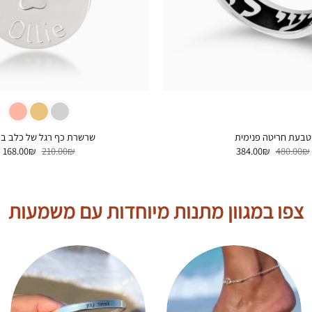
+
טבעת חריטה פנימית
שרשרת כף רגל של כלב בע
המחיר
המחיר
המחיר
ה
168.00
₪
210.00
₪
384.00
₪
480.00
₪
המקורי
הנוכחי
המקורי
ה
היה:
הוא:
היה:
ה
.
210.00₪.
384.00₪.
480.00₪.
צפו במגוון מתנות מיוחדות עם משמעות