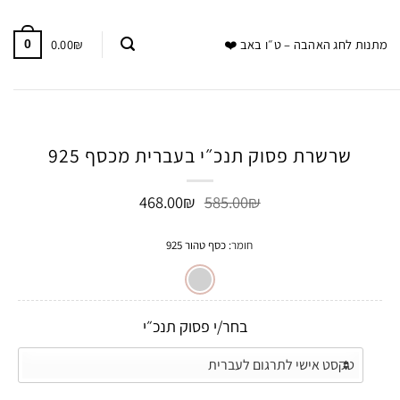
0.00
₪
מתנות לחג האהבה – ט״ו באב ❤️
0
שרשרת פסוק תנכ״י בעברית מכסף 925
המחיר
המחיר
468.00
₪
585.00
₪
המקורי
הנוכחי
היה:
הוא:
חומר
:
כסף טהור 925
468.00₪.
585.00₪.
בחר/י פסוק תנכ״י