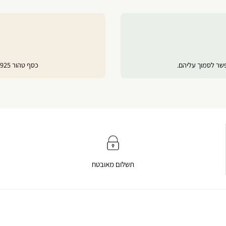
פשר לסמוך עליהם.
כסף טהור 925, ציפוי זהב 24 קראט ורוז גולד לשמירה על ברק לאורך זמן.
תשלום מאובטח