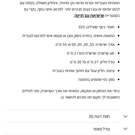
האותיות העבריות יוצרות מראה נקי ומיוחד, והתליון משתלב בקלות עם
לבוש יומיומי או עם רגעים חגיגיים יותר. למראה אישי נוסף, בקרי גם
בקטגוריית
שרשראות עם חריטה
.
חומר: כסף סטרלינג 925
התאמה אישית: בחירת פסוק מוכן או טקסט אישי לתרגום לעברית
אורך שרשרת: 35, 40, 45, 50 או 55 ס״מ
סוג שרשרת: שרשרת פיגרו 2 מ״מ
גודל תליון: 27 מ״מ על 30 מ״מ
עיצוב: תליון עגול עם חיתוך אותיות בעברית
גופן: כפי שמופיע בתמונה
בחרי את הפסוק או הטקסט, התאימי את אורך השרשרת, ותני למילים
החשובות לך מקום יפה ומרגש להישאר בו.
חוות דעת (0)
גודל וחומר