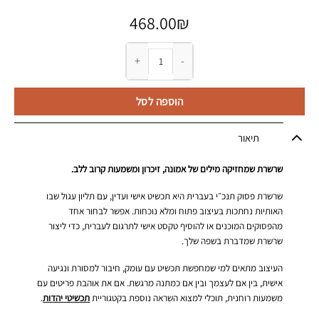
468.00
₪
כמות של שרשרת פסוק תנכ״י בעברית מכסף 925
הוספה לסל
תיאור
שרשרת שמחזיקה מילים של אמונה, זיכרון ומשמעות קרוב ללב.
שרשרת פסוק תנכ״י בעברית היא תכשיט אישי ועדין, עם תליון עגול שבו
האותיות נחתכות בעיצוב פתוח ומלא נוכחות. אפשר לבחור אחד
מהפסוקים המוכנים או להוסיף טקסט אישי לתרגום לעברית, כדי ליצור
שרשרת שמדברת בשפה שלך.
העיצוב מתאים למי שמחפשת תכשיט עם עומק, חיבור למסורת ונגיעה
אישית, בין אם לעצמך ובין אם כמתנה מרגשת. אם את אוהבת פריטים עם
משמעות רוחנית, תוכלי למצוא השראה נוספת בקטגוריית
תכשיטי יהדות
.