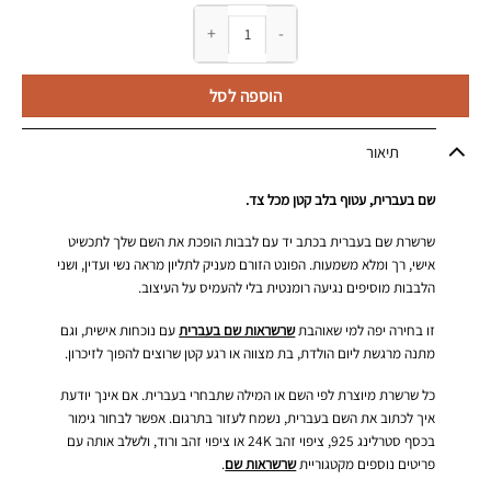
כמות של שרשרת שם בעברית בכתב יד עם לבבות
הוספה לסל
תיאור
שם בעברית, עטוף בלב קטן מכל צד.
שרשרת שם בעברית בכתב יד עם לבבות הופכת את השם שלך לתכשיט
אישי, רך ומלא משמעות. הפונט הזורם מעניק לתליון מראה נשי ועדין, ושני
הלבבות מוסיפים נגיעה רומנטית בלי להעמיס על העיצוב.
זו בחירה יפה למי שאוהבת
שרשראות שם בעברית
עם נוכחות אישית, וגם
מתנה מרגשת ליום הולדת, בת מצווה או רגע קטן שרוצים להפוך לזיכרון.
כל שרשרת מיוצרת לפי השם או המילה שתבחרי בעברית. אם אינך יודעת
איך לכתוב את השם בעברית, נשמח לעזור בתרגום. אפשר לבחור גימור
בכסף סטרלינג 925, ציפוי זהב 24K או ציפוי זהב ורוד, ולשלב אותה עם
פריטים נוספים מקטגוריית
שרשראות שם
.