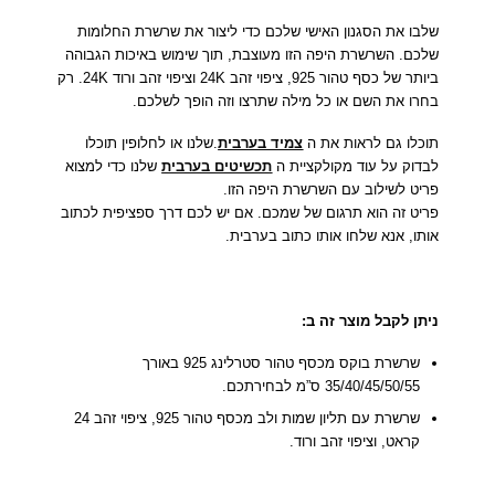
שלבו את הסגנון האישי שלכם כדי ליצור את שרשרת החלומות
שלכם. השרשרת היפה הזו מעוצבת, תוך שימוש באיכות הגבוהה
ביותר של כסף טהור 925, ציפוי זהב 24K וציפוי זהב ורוד 24K. רק
בחרו את השם או כל מילה שתרצו וזה הופך לשלכם.
תוכלו גם לראות את ה
צמיד בערבית
.שלנו או לחלופין תוכלו
לבדוק על עוד מקולקציית ה
תכשיטים בערבית
שלנו כדי למצוא
פריט לשילוב עם השרשרת היפה הזו.
פריט זה הוא תרגום של שמכם. אם יש לכם דרך ספציפית לכתוב
אותו, אנא שלחו אותו כתוב בערבית.
ניתן לקבל מוצר זה ב:
שרשרת בוקס מכסף טהור סטרלינג 925 באורך
35/40/45/50/55 ס”מ לבחירתכם.
שרשרת עם תליון שמות ולב מכסף טהור 925, ציפוי זהב 24
קראט, וציפוי זהב ורוד.