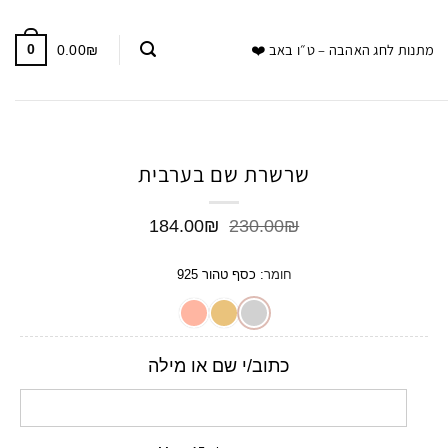
מתנות לחג האהבה – ט״ו באב ❤️
0
0.00
₪
שרשרת שם בערבית
המחיר
המחיר
184.00
₪
230.00
₪
המקורי
הנוכחי
היה:
הוא:
חומר
:
כסף טהור 925
184.00₪.
230.00₪.
כתוב/י שם או מילה