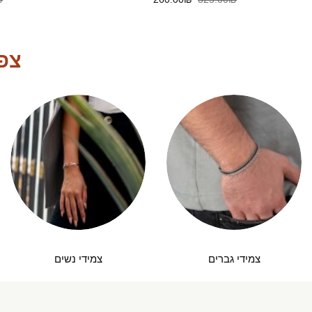
המקורי
הנוכחי
היה:
הוא:
260.00₪.
325.00₪.
צפו
צמידי גברים
צמידי נשים