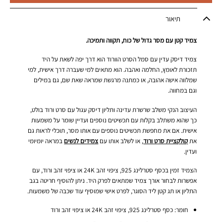
תיאור
צמיד קטן עם מסר גדול של כוח, תקווה ותמיכה.
צמיד דיסק עדין עם סמל הסרט הוורוד הוא דרך יפה לשאת על היד
תזכורת לאומץ, החלמה ואהבה. הוא מתאים למי שעברה דרך אישית, למי
שמלווה אישה אהובה, או כמתנה מרגשת שמראה שאת שם, גם במילים
וגם במחווה.
העיצוב הנקי משלב שרשרת עדינה ותליון דיסק עגול עם סרט ורוד בולט,
כך שהוא משתלב בקלות עם תכשיטים נוספים ועדיין שומר על משמעות
אישית. אם את מחפשת תכשיטים נוספים עם אותו מסר, תוכלי לראות גם
את
קולקציית סרט ורוד
, או לשלב אותו עם
צמידים לנשים
במראה יומיומי
ועדין.
הצמיד זמין בכסף סטרלינג 925, ציפוי זהב 24K או ציפוי זהב ורוד, עם
אפשרות לבחור אורך צמיד שמתאים לפרק היד. ניתן להוסיף חריטה בגב
התליון או תג קטן ליד הסוגר, לפרט אישי שמוסיף עוד שכבה של משמעות.
חומר: כסף סטרלינג 925, ציפוי זהב 24K או ציפוי זהב ורוד