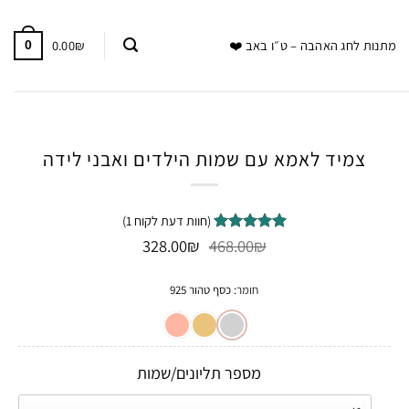
0.00
₪
מתנות לחג האהבה – ט״ו באב ❤️
0
צמיד לאמא עם שמות הילדים ואבני לידה
(חוות דעת לקוח
1
)
המחיר
המחיר
1
₪
מדורג
5
468.00
₪
328.00
מתוך 5
המקורי
הנוכחי
מבוסס על
היה:
הוא:
דירוגים של
חומר
:
כסף טהור 925
328.00₪.
468.00₪.
לקוחות
מספר תליונים/שמות