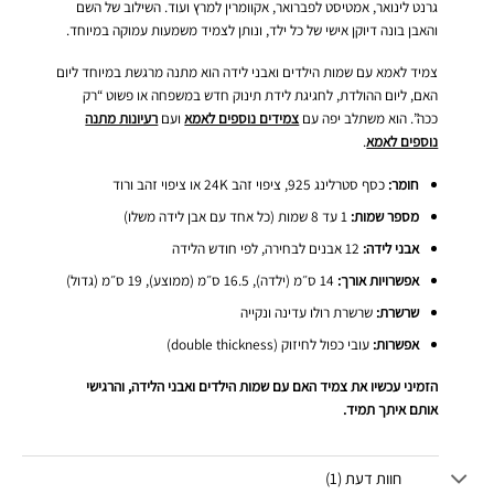
גרנט לינואר, אמטיסט לפברואר, אקוומרין למרץ ועוד. השילוב של השם
והאבן בונה דיוקן אישי של כל ילד, ונותן לצמיד משמעות עמוקה במיוחד.
צמיד לאמא עם שמות הילדים ואבני לידה הוא מתנה מרגשת במיוחד ליום
האם, ליום ההולדת, לחגיגת לידת תינוק חדש במשפחה או פשוט “רק
ככה”. הוא משתלב יפה עם
צמידים נוספים לאמא
ועם
רעיונות מתנה
נוספים לאמא
.
חומר:
כסף סטרלינג 925, ציפוי זהב 24K או ציפוי זהב ורוד
מספר שמות:
1 עד 8 שמות (כל אחד עם אבן לידה משלו)
אבני לידה:
12 אבנים לבחירה, לפי חודש הלידה
אפשרויות אורך:
14 ס״מ (ילדה), 16.5 ס״מ (ממוצע), 19 ס״מ (גדול)
שרשרת:
שרשרת רולו עדינה ונקייה
אפשרות:
עובי כפול לחיזוק (double thickness)
הזמיני עכשיו את צמיד האם עם שמות הילדים ואבני הלידה, והרגישי
אותם איתך תמיד.
חוות דעת (1)