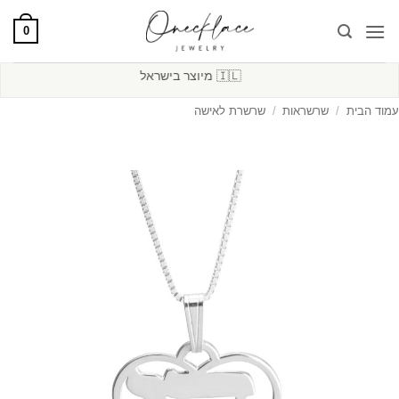
Ski
0
t
conten
🚚
משלוח חינם מעל 250₪
עמוד הבית
/
שרשראות
/
שרשרת לאישה