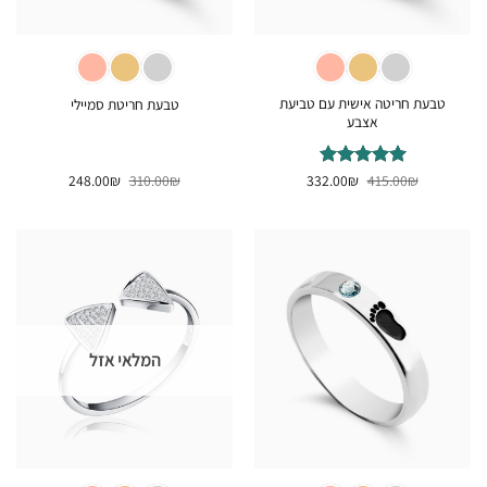
טבעת חריטה אישית עם טביעת
טבעת חריטת סמיילי
אצבע
המחיר
המחיר
המחיר
המחיר
₪
דורג
415.00
5
₪
מתוך
332.00
₪
310.00
₪
248.00
המקורי
הנוכחי
המקורי
הנוכחי
5
היה:
הוא:
היה:
הוא:
248.00₪.
310.00₪.
332.00₪.
415.00₪.
המלאי אזל