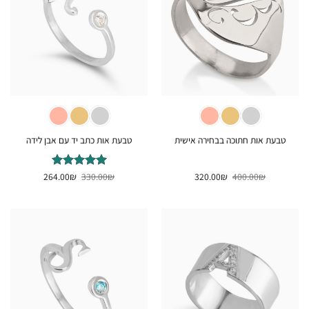
טבעת אות חתוכה בבחירה אישית
טבעת אות כתב יד עם אבן לידה
המחיר
המחיר
המחיר
המחיר
₪
400.00
₪
320.00
₪
דורג
330.00
5
₪
מתוך
264.00
המקורי
הנוכחי
המקורי
הנוכחי
5
היה:
הוא:
היה:
הוא:
264.00₪.
330.00₪.
320.00₪.
400.00₪.