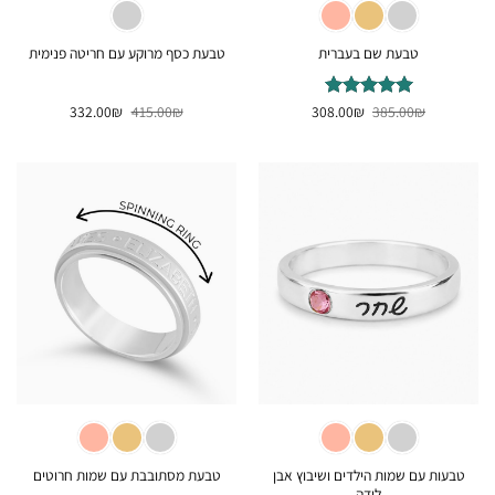
טבעת שם בעברית
טבעת כסף מרוקע עם חריטה פנימית
המחיר
המחיר
המחיר
המחיר
₪
דורג
385.00
5
₪
מתוך
308.00
₪
415.00
₪
332.00
המקורי
הנוכחי
המקורי
הנוכחי
5
היה:
הוא:
היה:
הוא:
332.00₪.
415.00₪.
308.00₪.
385.00₪.
טבעות עם שמות הילדים ושיבוץ אבן
טבעת מסתובבת עם שמות חרוטים
לידה