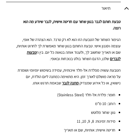
תיאור
טבעת חותם לגבר בגוון שחור עם חריטה אישית, לגבר שיודע מה הוא
רוצה.
הגימור השחור של הטבעת הזו הוא לא רק טרנד. הוא הצהרה של אופי,
עוצמה וסגנון אישי. טבעת החותם בגוון שחור מאפשרת לך לחרוט אותיות,
שם או תאריך שחשוב לך, ולענוד אותה בגאווה כל יום. בין ה
טבעות
לגברים
שלנו, הדגם השחור בולט בנוכחות ובאופי.
הטבעת עשויה מפלדת אל-חלד איכותית, עמידה בשימוש יומיומי ושומרת
על מראה מושלם לאורך זמן. היא מתאימה כמתנה ליום הולדת, יום
נישואין, או כל אירוע שמצדיק
מתנה לגבר
שבאמת תרגש אותו.
חומר: פלדת אל-חלד (Stainless Steel)
רוחב: 10 מ”מ
גוון: שחור מלוטש
מידות זמינות: 8, 9, 10, 11
חריטה אישית: אותיות, שם או תאריך