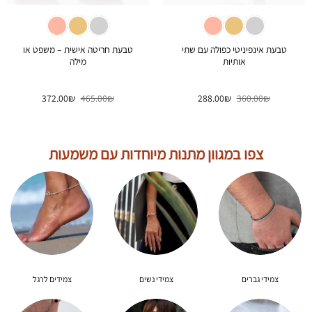
טבעת אינפיניטי כפולה עם שתי
טבעת חריטה אישית – משפט או
אותיות
מילה
המחיר
המחיר
המחיר
המחיר
372.00
₪
465.00
₪
288.00
₪
360.00
₪
המקורי
הנוכחי
המקורי
הנוכחי
היה:
הוא:
היה:
הוא:
372.00₪.
465.00₪.
288.00₪.
360.00₪.
צפו במגוון מתנות מיוחדות עם משמעות
צמידי גברים
צמידי נשים
צמידים לרגל