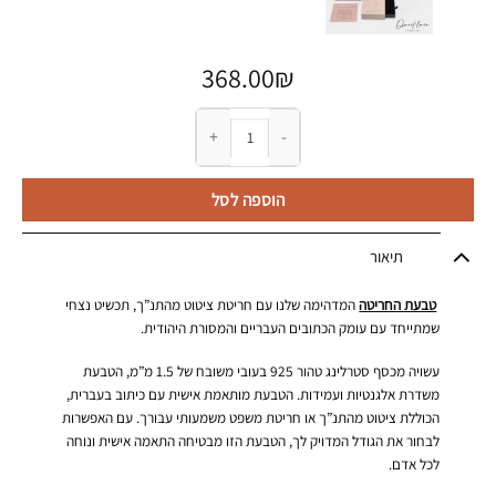
368.00
₪
כמות של טבעת חריטה אישית - ציטוט מהתנ״ך
הוספה לסל
תיאור
טבעת החריטה
המדהימה שלנו עם חריטת ציטוט מהתנ”ך, תכשיט נצחי
שמתייחד עם עומק הכתובים העבריים והמסורת היהודית.
עשויה מכסף סטרלינג טהור 925 בעובי משובח של 1.5 מ”מ, הטבעת
משדרת אלגנטיות ועמידות. הטבעת מותאמת אישית עם כיתוב בעברית,
הכוללת ציטוט מהתנ”ך או חריטת משפט משמעותי עבורך. עם האפשרות
לבחור את הגודל המדויק לך, הטבעת הזו מבטיחה התאמה אישית ונוחה
לכל אדם.