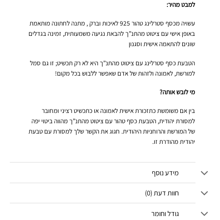
למבט מהיר:
עשויה מכסף סטרלינג טהור 925 לאיכות וברק , מתנה לחתונה מותאמת
באופן אישי עם ציטוט מהתנ”ך להבאת נגיעה משמעותית, זמינה בגדלים
שונים להתאמה אישית וסגנון
הטבעת כסף סטרלינג עם ציטוט מהתנ”ך היא לא רק תכשיט; זו גם סמל
למורשת, לאמונה ולזהות של אדם שאפשר ללבוש בכל מקום!
מי לובש אותה?
בין אם משומשת כתזכורת אישית לאמונה או כתכשיט רציני ומחובר
למסורת יהודית, הטבעת כסף טהור עם ציטוט מהתנ”ך מהווה ביטוי יפה
של המורשת והרוחניות היהודית. חגוג את הקשר שלך למסורת עם טבעת
יהודית מהודרת זו.
מידע נוסף
חוות דעת (0)
גודל וחומר