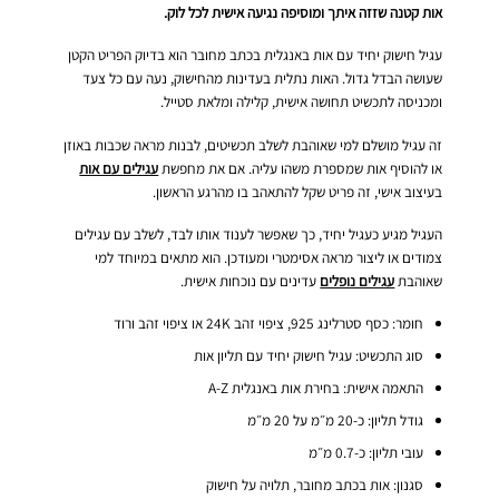
אות קטנה שזזה איתך ומוסיפה נגיעה אישית לכל לוק.
עגיל חישוק יחיד עם אות באנגלית בכתב מחובר הוא בדיוק הפריט הקטן
שעושה הבדל גדול. האות נתלית בעדינות מהחישוק, נעה עם כל צעד
ומכניסה לתכשיט תחושה אישית, קלילה ומלאת סטייל.
זה עגיל מושלם למי שאוהבת לשלב תכשיטים, לבנות מראה שכבות באוזן
או להוסיף אות שמספרת משהו עליה. אם את מחפשת
עגילים עם אות
בעיצוב אישי, זה פריט שקל להתאהב בו מהרגע הראשון.
העגיל מגיע כעגיל יחיד, כך שאפשר לענוד אותו לבד, לשלב עם עגילים
צמודים או ליצור מראה אסימטרי ומעודכן. הוא מתאים במיוחד למי
שאוהבת
עגילים נופלים
עדינים עם נוכחות אישית.
חומר: כסף סטרלינג 925, ציפוי זהב 24K או ציפוי זהב ורוד
סוג התכשיט: עגיל חישוק יחיד עם תליון אות
התאמה אישית: בחירת אות באנגלית A-Z
גודל תליון: כ-20 מ״מ על 20 מ״מ
עובי תליון: כ-0.7 מ״מ
סגנון: אות בכתב מחובר, תלויה על חישוק