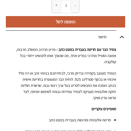
כמות של צמיד בר עם חריטה אישית בפונט כתב
הוספה לסל
תיאור
צמיד הבר עם חריטה בעברית בפונט כתב
—פריט מרהיב המשלב תרבות,
אמונה וסטייל מודרני בפריט אחד, מה שהופך אותו לתכשיט ייחודי בכל
קולקציה.
הצמיד מעוצב בקפידה ובדיוק מרבי, לבחירתכם בציפוי זהב או רוז גולד
איכותי או בכסף סטרלינג 925. לוחית הבר המעוטרת בחריטה אישית
בכתב הופכת את התכשיט לפריט בעל ערך רגשי גבוה. שרשרת חוליות
חזקה ואלגנטית מעניקה לצמיד עמידות גבוהה לשימוש יומיומי, לצד
מראה עדין ושיקי.
מאפיינים עיקריים
חריטה אלגנטית ומרגשת בעברית בפונט כתב