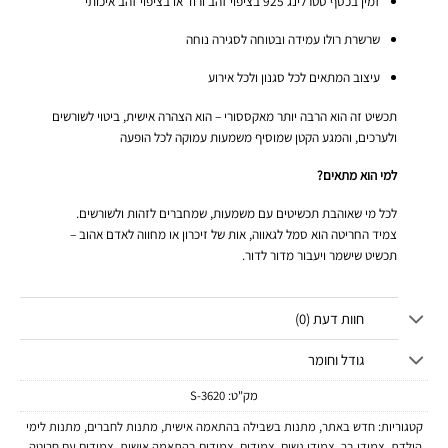
זמין בכסף סטרלינג 925 בציפוי זהב ורוד או בציפוי זהב איכותי
שרשרת רולו עמידה ובטוחה לסגירה נוחה
עיצוב המתאים לכל סגנון ולכל אירוע
תכשיט זה הוא הרבה יותר מאקססורי – הוא הצהרה אישית, ביטוי לשורשים
ולערכים, והמגע הקטן שמוסיף משמעות עמוקה לכל הופעה
למי הוא מתאים?
לכל מי שאוהבת תכשיטים עם משמעות, שמחברים לזהות ולשורשים.
צמיד החריטה הוא סמל לגאווה, אות של זיכרון או מחווה לאדם אהוב –
תכשיט שישמר ויעבור מדור לדור.
חוות דעת (0)
גודל וחומר
מק"ט:
3620-S
קטגוריות:
חדש באתר
,
מתנות בשבילה בהתאמה אישית
,
מתנות לחברים
,
מתנות לימי
הולדת
,
צמידי בר
,
צמידי נשים
,
צמידים
,
צמידים בהתאמה אישית
,
צמידים עם חריטה
,