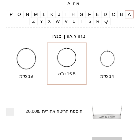
אות
:
A
P
O
N
M
L
K
J
I
H
G
F
E
D
C
B
A
Z
Y
X
W
V
U
T
S
R
Q
בחר/י אורך צמיד
16.5 ס"מ
14 ס"מ
19 ס"מ
הוספת חריטה אחורית
20.00₪