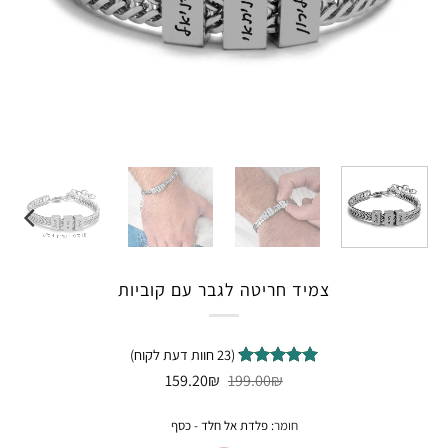
צמיד חריטה לגבר עם קוביות
(
23
חוות דעת לקוח)
המחיר
המחיר
23
₪
מדורגים
199.00
₪
159.20
המקורי
הנוכחי
4.87
מתוך
היה:
הוא:
5 מבוסס
159.20₪.
199.00₪.
חומר
:
פלדת אל חלד - כסף
על
דירוגים
של לקוחות