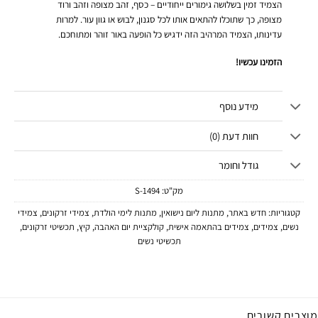
הצמיד זמין בשלושה גימורים ייחודיים – כסף, זהב מצופה וזהב ורוד
מצופה, כך שתוכלו להתאים אותו לכל סגנון, לבוש או גוון עור. למרות
עדינותו, הצמיד המרהיב הזה ידגיש כל הופעה באור זוהר ומתוחכם.
הזמינו עכשיו!
מידע נוסף
חוות דעת (0)
גודל וחומר
מק"ט:
1494-S
קטגוריות:
חדש באתר
,
מתנות ליום נישואין
,
מתנות לימי הולדת
,
צמידי זרקונים
,
צמידי
נשים
,
צמידים
,
צמידים בהתאמה אישית
,
קולקציית יום האהבה
,
קיץ
,
תכשיטי זרקונים
,
תכשיטי נשים
מוצרים קשורים