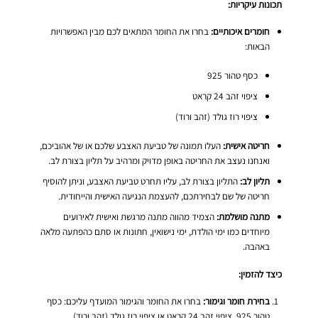
תכונות עיקריות:
חומרים איכותיים:
בחרו את החומר המתאים לכם מבין האפשרויות
הבאות:
כסף טהור 925
ציפוי זהב 24 קראט
ציפוי רוז גולד (זהב ורוד)
חריטה אישית:
העלו תמונה של טביעת האצבע שלכם או של אהוביכם,
ואנחנו נעצב את החריטה באופן מדויק ומרהיב על תליון בצורת לב.
תליון לב:
התליון בצורת לב, עליו תחרט טביעת האצבע, וניתן להוסיף
חריטה של שם לבחירתכם, להעצמת הנגיעה האישית והייחודית.
מתנה מושלמת:
הצמיד מהווה מתנה מרגשת ואישית לאירועים
מיוחדים כמו ימי הולדת, ימי נישואין, חתונות או סתם כהפתעה מלאה
באהבה.
כיצד להזמין:
בחירת חומר וגימור:
בחרו את החומר והגימור המועדף עליכם: כסף
טהור 925, ציפוי זהב 24 קראט או ציפוי רוז גולד (זהב ורוד).