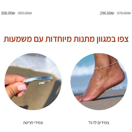
המחיר
המחיר
המחיר
ה
308.00
₪
385.00
₪
296.00
₪
370.00
₪
המקורי
הנוכחי
המקורי
ה
היה:
הוא:
היה:
ה
.
385.00₪.
296.00₪.
370.00₪.
צפו במגוון מתנות מיוחדות עם משמעות
צמידים לרגל
צמידי חריטה