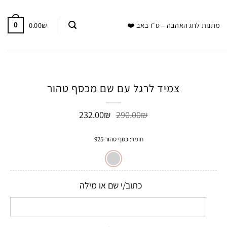
0.00
₪
מתנות לחג האהבה – ט״ו באב ❤️
0
צמיד לרגל עם שם מכסף טהור
המחיר
המחיר
232.00
₪
290.00
₪
המקורי
הנוכחי
היה:
הוא:
חומר
:
כסף טהור 925
232.00₪.
290.00₪.
כתוב/י שם או מילה