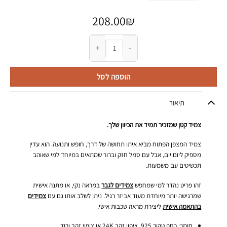
208.00
₪
כמות של צמיד מצפן פתוח לגבר
הוספה לסל
תיאור
צמיד קטן שמזכיר תמיד את הכיוון שלך.
צמיד המצפן הפתוח מביא איתו תחושה של דרך, חופש ותנועה. הוא עדין
מספיק ליום יום, אבל עם סמל חזק וברור שמתאים במיוחד למי שאוהב
תכשיטים עם משמעות.
זהו פריט נהדר למי שמחפש
צמידים לגבר
במראה נקי, או מתנה אישית
שמרגישה יותר מיוחדת מעוד אביזר רגיל. ניתן לשלב אותו גם עם
צמידים
בהתאמה אישית
ליצירת מראה שכבות אישי.
חומר: כסף טהור 925, ציפוי זהב 24K או ציפוי זהב ורוד