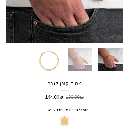
צמיד קובן לגבר
המחיר
המחיר
144.00
₪
180.00
₪
המקורי
הנוכחי
היה:
הוא:
חומר
:
פלדת אל חלד - זהב
144.00₪.
180.00₪.