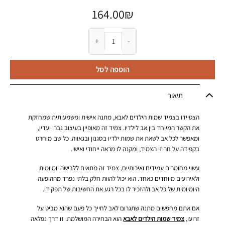
164.00
₪
כמות של צמיד שמות הילדים לאבא - חריטה בהתאמה
הוספה לסל
תיאור
הצטיידו בצמיד שמות הילדים לאבא, מתנה אישית ומשמעותית שמחזקת
את הקשר המיוחד בין אב לילדיו. צמיד זה מאופיין בעיצוב גברי ועדין,
ומאפשר לכל אב לשאת את שמות ילדיו בסגנון ובגאווה. כל שם מוחרט
בקפידה על חרוזי הצמיד, ומקנה לו מראה ייחודי ואישי.
עשוי מחומרים עמידים ואיכותיים, צמיד זה מתאים ללבישה יומיומית
ולאירועים מיוחדים כאחד. הוא יכול להוות חלק בלתי נפרד מההופעה
היומיומית של כל אב ולהזכיר לו בכל רגע את החשיבות של תפקידו.
אם אתם מחפשים מתנה שתגרום לאב לחייך כל פעם שהוא מביט על
זרועו,
צמיד שמות הילדים לאבא
הוא הבחירה המושלמת. זו דרך נפלאה