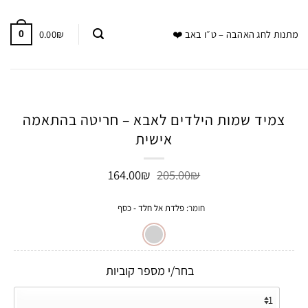
0.00
₪
מתנות לחג האהבה – ט״ו באב ❤️
0
צמיד שמות הילדים לאבא – חריטה בהתאמה
אישית
המחיר
המחיר
164.00
₪
205.00
₪
המקורי
הנוכחי
היה:
הוא:
חומר
:
פלדת אל חלד - כסף
164.00₪.
205.00₪.
בחר/י מספר קוביות