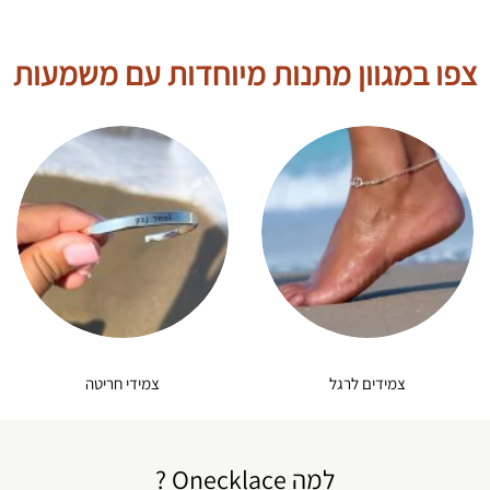
היה:
הוא:
היה:
ה
.
185.00₪.
164.00₪.
205.00₪.
צפו במגוון מתנות מיוחדות עם משמעות
צמידים לרגל
צמידי חריטה
למה Onecklace ?