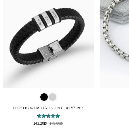
+
+
צמיד לאבא – צמיד עור לגבר עם שמות הילדים
מחיר
המחיר
המחיר
₪
דורג
179.00
₪
4.75
143.20
נוכחי
המקורי
הנוכחי
מתוך 5