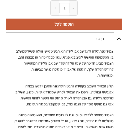
כמות של צמיד שנת לידה לרגל עם אבן לידה
הוספה לסל
תיאור
צמיד שנת לידה לרגל עם אבן לידה הוא תכשיט אישי ומלא סטייל שמשלב
בין המשמעות האישית לעיצוב אופנתי. עשוי מכסף טהור או מצופה זהב,
הצמיד מציע חריטה של שנת הלידה שלך עם אבן הלידה המתאימה
לחודש הלידה שלך, הוספה של אבן זו מוסיפה נגיעה צבעונית
ומשמעותית.
תליון הצמיד מעוצב בקפידה להבטיח שהשנה והאבן יודגשו בצורה
אלגנטית ובולטת, ויהפכו את הצמיד לפריט שמשדר אישיות וסגנון. השילוב
של שנת הלידה עם אבן הלידה לא רק מחזק את הקשר לזהות האישית
אלא גם מוסיף ממד של הגנה ומזל, כפי שמקובל במסורות שונות.
הצמיד מתאים ללבוש יומיומי וגם לאירועים מיוחדים, והוא מהווה מתנה
מושלמת ליום הולדת, יום נישואין, או כל מאורע אחר שבו ברצונכם להעניק
משהו אישי ומשמעותי. הצמיד מגיע באריזת מתנה מעוצבת, מוכן להיות