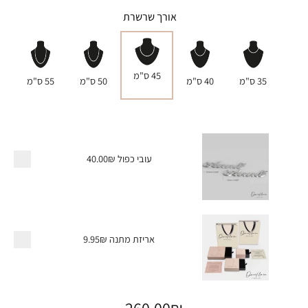
אורך שרשרת
45 ס"מ
35 ס"מ
40 ס"מ
50 ס"מ
55 ס"מ
עובי כפול
40.00₪
אריזת מתנה
9.95₪