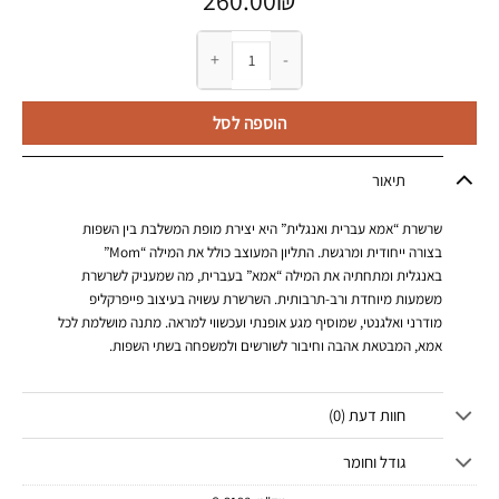
260.00
₪
כמות של שרשרת אמא עברית ואנגלית
הוספה לסל
תיאור
שרשרת “אמא עברית ואנגלית” היא יצירת מופת המשלבת בין השפות
בצורה ייחודית ומרגשת. התליון המעוצב כולל את המילה “Mom”
באנגלית ומתחתיה את המילה “אמא” בעברית, מה שמעניק לשרשרת
משמעות מיוחדת ורב-תרבותית. השרשרת עשויה בעיצוב פייפרקליפ
מודרני ואלגנטי, שמוסיף מגע אופנתי ועכשווי למראה. מתנה מושלמת לכל
אמא, המבטאת אהבה וחיבור לשורשים ולמשפחה בשתי השפות.
חוות דעת (0)
גודל וחומר