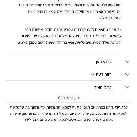
ומתאימה ללבישה יומיומית ולאירועים מיוחדים. היא מבטיחה להיות ליווי
יומיומי עבור האימהות שבחייכם, תוך כדי שהיא מציגה בגאווה את
המשפחה שלהן.
אם אתם מחפשים להעניק מתנה שתציג אהבה ותודה, שרשרת הבר
לאמא עם אבני לידה היא הבחירה המושלמת. היא מסמלת את החיבור
והערכה שילדיה מרגישים כלפיה, והיא בהחלט תעשה רושם עמוק ומרגש.
מידע נוסף
חוות דעת (0)
גודל וחומר
מק"ט:
3115-S
קטגוריות:
חדש באתר
,
יום האם
,
מתנות לאמא
,
שרשראות
,
שרשראות בר
,
שרשראות
לאמא
,
שרשראות לסבתא
,
שרשראות עם אבני לידה
,
שרשראות עם חריטה
,
שרשרת
לאישה
,
תכשיטי נשים
,
תכשיטים לאמא
,
תכשיטים עם אבני לידה