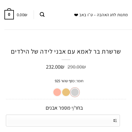
0.00
₪
מתנות לחג האהבה – ט״ו באב ❤️
0
שרשרת בר לאמא עם אבני לידה של הילדים
המחיר
המחיר
232.00
₪
290.00
₪
המקורי
הנוכחי
היה:
הוא:
חומר
:
כסף טהור 925
232.00₪.
290.00₪.
בחר/י מספר אבנים