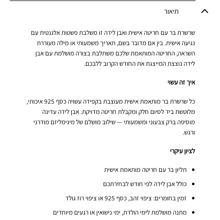
תיאור
שרשרת בר עם חריטה אישית ואבן לידה זו משלבת פשטות אלגנטית עם
נגיעה אישית. בין אם מדובר בשם, תאריך משמעותי או מילה מעוררת
השראה, החריטה המותאמת שלכם משתלבת בצורה מושלמת עם אבן
לידה נוצצת המייצגת את החודש הקרוב ללבכם.
איך זה עשוי
כל שרשרת בר מותאמת אישית מעוצבת בקפידה עשויה כסף 925 איכותי,
מלוטשת ביד לסיום חלק ומקבלת חריטה מדויקת. אבן לידה עדינה
מוסיפה ברק צבעוני ומשמעותי — שילוב מושלם של מינימליזם מודרני
ורגש.
לציון עיקרי
תליון בר עם חריטה מותאמת אישית
כולל אבן לידה לפי חודש לבחירתכם
זמין בחומרים: ציפוי זהב, כסף 925 או ציפוי רוז גולד
מתנה מושלמת לימי הולדת, ימי נישואין או רגעים מיוחדים