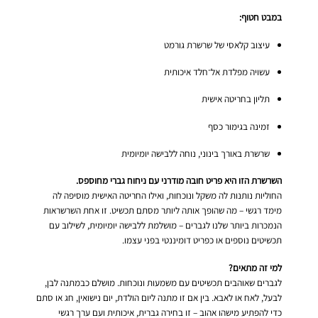
במבט חטוף:
עיצוב קלאסי של שרשרת גורמט
עשויה מפלדת אל־חלד איכותית
תליון בחריטה אישית
זמינה בגימור כסף
שרשרת באורך בינוני, נוחה ללבישה יומיומית
השרשרת הזו היא פריט חובה מודרני עם ניחוח גברי מחוספס.
החוליות נותנות לה משקל ונוכחות, ואילו החריטה האישית מוסיפה לה
מימד רגשי – מה שהופך אותה ליותר מסתם תכשיט. זו אחת השרשראות
הנמכרות ביותר שלנו לגברים – מושלמת ללבישה יומיומית, לשילוב עם
תכשיטים נוספים או כפריט דומיננטי בפני עצמו.
למי זה מתאים?
לגברים שאוהבים תכשיטים עם משמעות ונוכחות. מושלם כבמתנה לבן,
לבעל, לאח או לאבא. בין אם זו מתנה ליום הולדת, יום נישואין, חג או סתם
כדי להפתיע מישהו אהוב – זו בחירה גברית, איכותית ועם ערך רגשי