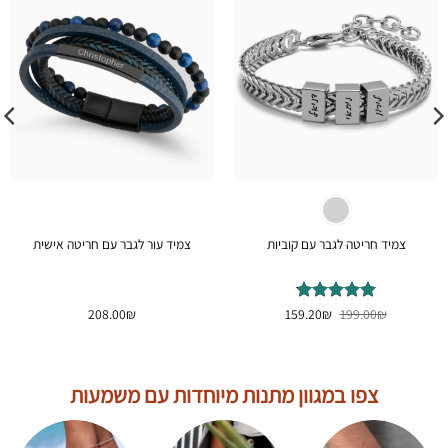
צמיד חריטה לגבר עם קוביות
צמיד עור לגבר עם חריטה אישית
המחיר
המחיר
₪
דורג
199.00
₪
4.87
159.20
₪
208.00
המקורי
הנוכחי
מתוך 5
היה:
הוא:
159.20₪.
199.00₪.
צפו במגוון מתנות מיוחדות עם משמעות