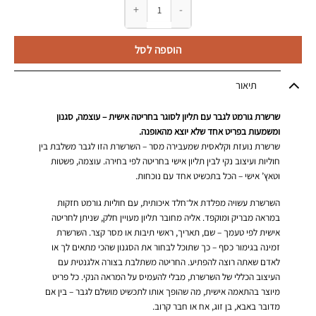
כמות של שרשרת גורמט לגבר עם תליון לסוגר בחריט
הוספה לסל
תיאור
שרשרת גורמט לגבר עם תליון לסוגר בחריטה אישית – עוצמה, סגנון
ומשמעות בפריט אחד שלא יוצא מהאופנה.
שרשרת נועזת וקלאסית שמעבירה מסר – השרשרת הזו לגבר משלבת בין
חוליות ועיצוב נקי לבין תליון אישי בחריטה לפי בחירה. עוצמה, פשטות
וטאץ’ אישי – הכל בתכשיט אחד עם נוכחות.
השרשרת עשויה מפלדת אל־חלד איכותית, עם חוליות גורמט חזקות
במראה מבריק ומוקפד. אליה מחובר תליון מעויין חלק, שניתן לחריטה
אישית לפי טעמך – שם, תאריך, ראשי תיבות או מסר קצר. השרשרת
זמינה בגימור כסף – כך שתוכל לבחור את הסגנון שהכי מתאים לך או
לאדם שאתה רוצה להפתיע. החריטה משתלבת בצורה אלגנטית עם
העיצוב הכללי של השרשרת, מבלי להעמיס על המראה הנקי. כל פריט
מיוצר בהתאמה אישית, מה שהופך אותו לתכשיט מושלם לגבר – בין אם
מדובר באבא, בן זוג, אח או חבר קרוב.