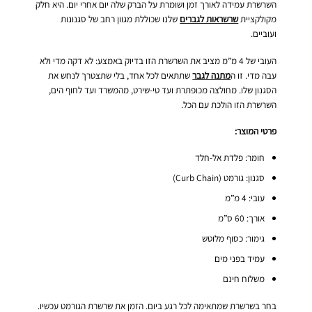
השרשרת עמידה לאורך זמן ושומרת על הברק שלה יום אחרי יום. היא חלק
מקולקציית
שרשראות לגברים
שלנו שכוללת מגוון רחב של סגנונות
ועוביים.
העובי של 4 מ”מ מציב את השרשרת הזו בדיוק באמצע: לא דקה מדי ולא
עבה מדי. זו ה
מתנה לגבר
שתתאים לכל אחד, בלי שתצטרך לנחש את
הסגנון שלו. מחולצה מכופתרת ועד טי-שירט, מהמשרד ועד לחוף הים,
השרשרת הזו הולכת עם הכל.
פרטי המוצר:
חומר: פלדת אל-חלד
סגנון: גורמט (Curb Chain)
עובי: 4 מ”מ
אורך: 60 ס”מ
גימור: כסוף מלוטש
עמיד בפני מים
משלוח חינם
בחר בשרשרת שמתאימה לכל רגע ביום. הזמן את שרשרת הגורמט עכשיו.