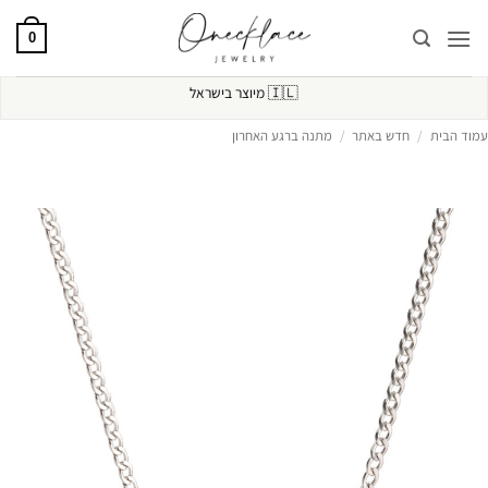
Ski
t
0
conten
🇮🇱
מיוצר בישראל
עמוד הבית
/
חדש באתר
/
מתנה ברגע האחרון