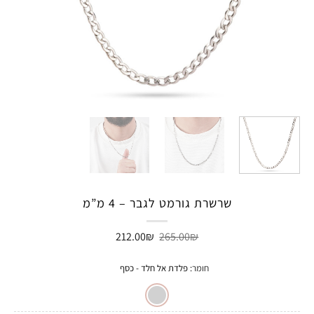
שרשרת גורמט לגבר – 4 מ”מ
המחיר
המחיר
212.00
₪
265.00
₪
המקורי
הנוכחי
היה:
הוא:
212.00₪.
265.00₪.
חומר
:
פלדת אל חלד - כסף