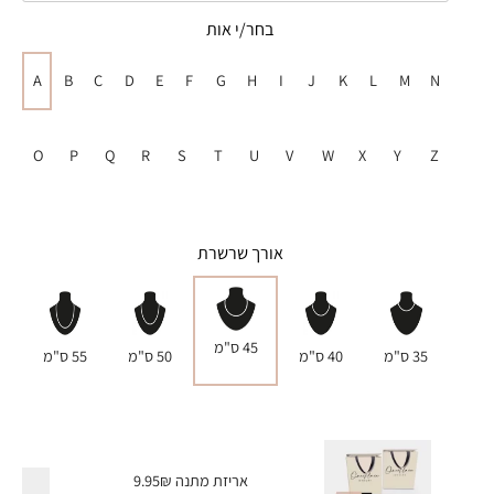
בחר/י אות
A
B
C
D
E
F
G
H
I
J
K
L
M
N
O
P
Q
R
S
T
U
V
W
X
Y
Z
אורך שרשרת
45 ס"מ
35 ס"מ
40 ס"מ
50 ס"מ
55 ס"מ
אריזת מתנה
9.95₪