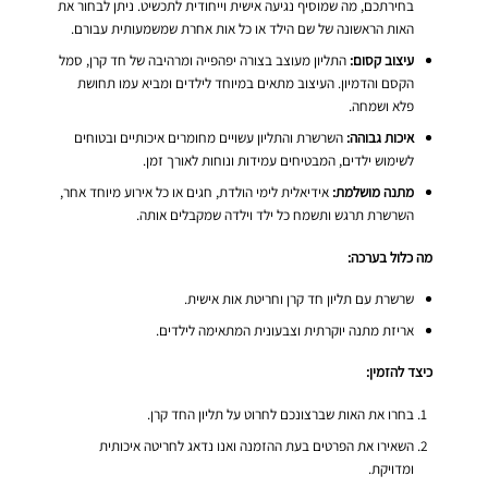
בחירתכם, מה שמוסיף נגיעה אישית וייחודית לתכשיט. ניתן לבחור את
האות הראשונה של שם הילד או כל אות אחרת שמשמעותית עבורם.
עיצוב קסום:
התליון מעוצב בצורה יפהפייה ומרהיבה של חד קרן, סמל
הקסם והדמיון. העיצוב מתאים במיוחד לילדים ומביא עמו תחושת
פלא ושמחה.
איכות גבוהה:
השרשרת והתליון עשויים מחומרים איכותיים ובטוחים
לשימוש ילדים, המבטיחים עמידות ונוחות לאורך זמן.
מתנה מושלמת:
אידיאלית לימי הולדת, חגים או כל אירוע מיוחד אחר,
השרשרת תרגש ותשמח כל ילד וילדה שמקבלים אותה.
מה כלול בערכה:
שרשרת עם תליון חד קרן וחריטת אות אישית.
אריזת מתנה יוקרתית וצבעונית המתאימה לילדים.
כיצד להזמין:
בחרו את האות שברצונכם לחרוט על תליון החד קרן.
השאירו את הפרטים בעת ההזמנה ואנו נדאג לחריטה איכותית
ומדויקת.