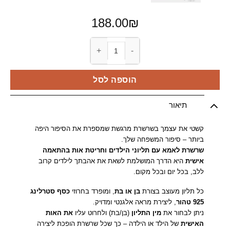
188.00
₪
כמות של שרשרת ילדים לאמא
הוספה לסל
תיאור
קשטי את עצמך בשרשרת מרגשת שמספרת את הסיפור היפה
ביותר – סיפור המשפחה שלך.
שרשרת לאמא עם תליוני הילדים וחריטת אות בהתאמה
אישית
היא הדרך המושלמת לשאת את אהבתך לילדים קרוב
ללב, בכל יום ובכל מקום.
כל תליון מעוצב בצורת
בן או בת
, ומופרד בחרוזי
כסף סטרלינג
925 טהור
, ליצירת מראה אלגנטי ומדויק.
ניתן לבחור את
מין התליון
(בן/בת) ולחרוט עליו
את האות
האישית
של הילד או הילדה – כך שכל שרשרת הופכת ליצירה