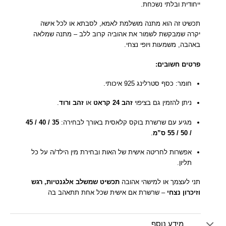
ייחודית ובלתי נשכחת.
תכשיט זה הוא מתנה מושלמת לאמא, לסבתא או לכל אישה
יקרה שמבקשת לשמור את אהוביה קרוב ללב – מתנה שמלאה
באהבה, משמעות ויופי נצחי.
פרטים חשובים:
חומר: כסף סטרלינג 925 איכותי.
ניתן להזמין גם בציפוי
זהב 24 קראט
או
זהב ורוד
.
מגיע עם שרשרת בוקס קלאסית באורך לבחירה:
35 / 40 / 45
/ 50 / 55 ס”מ
.
אפשרות לחריטה אישית של האות ובחירת מין הילד/ה על כל
תליון.
תני לעצמך או למישהי אהובה
תכשיט שמשלב אלגנטיות, רגש
וזיכרון נצחי
– שרשרת אם אישית שכל אחת תתאהב בה
מידע נוסף