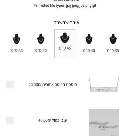
Permitted file types: jpg jpeg jpe png gif
אורך שרשרת
45 ס"מ
35 ס"מ
40 ס"מ
50 ס"מ
55 ס"מ
הוספת חריטה אחורית
20.00₪
עובי כפול
40.00₪