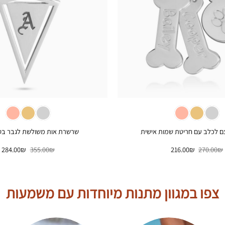
+
 לכלב עם חריטת שמות אישית
שרשרת אות משולשת לגבר בסגנ
המחיר
המחיר
המחיר
ה
284.00
₪
355.00
₪
216.00
₪
270.00
₪
המקורי
הנוכחי
המקורי
ה
היה:
הוא:
היה:
ה
.
355.00₪.
216.00₪.
270.00₪.
צפו במגוון מתנות מיוחדות עם משמעות