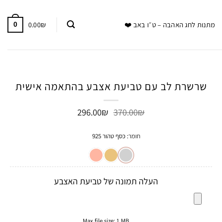
0.00
₪
מתנות לחג האהבה – ט״ו באב ❤️
0
שרשרת לב עם טביעת אצבע בהתאמה אישית
המחיר
המחיר
296.00
₪
370.00
₪
המקורי
הנוכחי
היה:
הוא:
חומר
:
כסף טהור 925
296.00₪.
370.00₪.
העלה תמונה של טביעת האצבע
Max file size: 1 MB