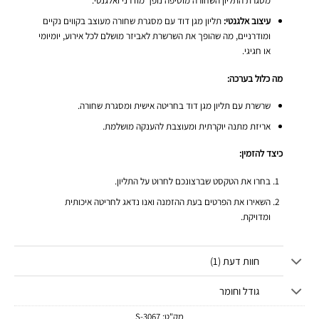
מסגרת התליון השחורה מוסיפה נופך מודרני ואלגנטי.
עיצוב אלגנטי:
תליון מגן דוד עם מסגרת שחורה מעוצב בקווים נקיים
ומודרניים, מה שהופך את השרשרת לאביזר מושלם לכל אירוע, יומיומי
או חגיגי.
מה כלול בערכה:
שרשרת עם תליון מגן דוד בחריטה אישית ומסגרת שחורה.
אריזת מתנה יוקרתית ומעוצבת להענקה מושלמת.
כיצד להזמין:
בחרו את הטקסט שברצונכם לחרוט על התליון.
השאירו את הפרטים בעת ההזמנה ואנו נדאג לחריטה איכותית
ומדויקת.
חוות דעת (1)
גודל וחומר
מק"ט:
3067-S