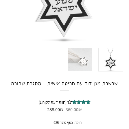
שרשרת מגן דוד עם חריטה אישית – מסגרת שחורה
(חוות דעת לקוח
1
)
המחיר
המחיר
1
מדורג
₪
4
360.00
₪
288.00
המקורי
הנוכחי
מתוך 5
היה:
הוא:
מבוסס על
288.00₪.
360.00₪.
חומר
:
כסף טהור 925
דירוגים
של