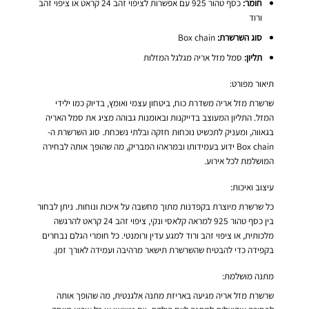
חומר:
כסף טהור 925 עם אפשרות לציפוי זהב 24 קראט או ציפוי זהב
ורוד
סוג השרשרת:
Box chain
תליון:
סמל מזל אריה מגלגל המזלות
תיאור מפורט:
שרשרת מזל אריה משדרת כוח, ביטחון עצמי ואומץ, בדיוק כמו ילידי
המזל. התליון המעוצב בדייקנות ובאומנות גבוהה מציג את סמל האריה
בגאווה, ומעניק לתכשיט נוכחות חזקה ובלתי נשכחת. סוג השרשרת ה-
Box chain ידוע בעמידותו ובמראהו המבריק, מה שהופך אותה לבחירה
המושלמת לכל אירוע.
עיצוב ואיכות:
כל שרשרת מיוצרת בקפדנות מתוך מחשבה על איכות ונוחות. ניתן לבחור
בין כסף טהור 925 למראה קלאסי ונקי, ציפוי זהב 24 קראט להרגשה
מלכותית, או ציפוי זהב ורוד למגע עדין ורומנטי. כל חומרי הגלם נבחרים
בקפידה כדי להבטיח שהשרשרת תישאר מרהיבה ועמידה לאורך זמן.
מתנה מושלמת:
שרשרת מזל אריה מגיעה באריזת מתנה אלגנטית, מה שהופך אותה