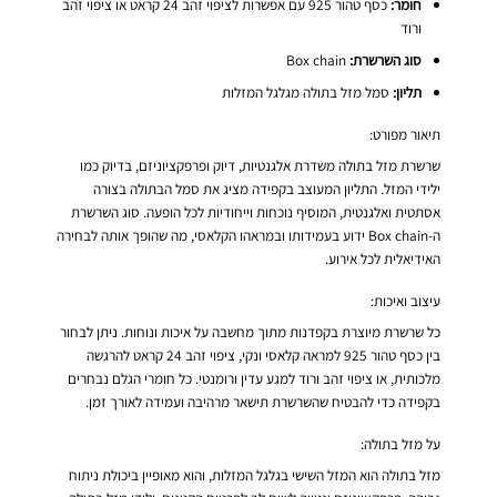
חומר:
כסף טהור 925 עם אפשרות לציפוי זהב 24 קראט או ציפוי זהב
ורוד
סוג השרשרת:
Box chain
תליון:
סמל מזל בתולה מגלגל המזלות
תיאור מפורט:
שרשרת מזל בתולה משדרת אלגנטיות, דיוק ופרפקציוניזם, בדיוק כמו
ילידי המזל. התליון המעוצב בקפידה מציג את סמל הבתולה בצורה
אסתטית ואלגנטית, המוסיף נוכחות וייחודיות לכל הופעה. סוג השרשרת
ה-Box chain ידוע בעמידותו ובמראהו הקלאסי, מה שהופך אותה לבחירה
האידיאלית לכל אירוע.
עיצוב ואיכות:
כל שרשרת מיוצרת בקפדנות מתוך מחשבה על איכות ונוחות. ניתן לבחור
בין כסף טהור 925 למראה קלאסי ונקי, ציפוי זהב 24 קראט להרגשה
מלכותית, או ציפוי זהב ורוד למגע עדין ורומנטי. כל חומרי הגלם נבחרים
בקפידה כדי להבטיח שהשרשרת תישאר מרהיבה ועמידה לאורך זמן.
על מזל בתולה:
מזל בתולה הוא המזל השישי בגלגל המזלות, והוא מאופיין ביכולת ניתוח