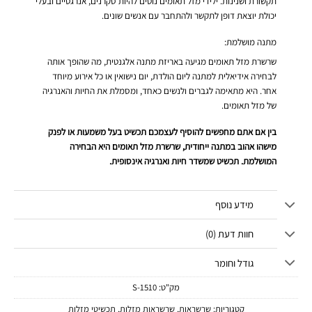
תקשורת ושנינות. ילידי מזל תאומים נוטים להיות סקרנים, אנרגטיים ובעלי
יכולת יוצאת דופן לתקשר ולהתחבר עם אנשים שונים.
מתנה מושלמת:
שרשרת מזל תאומים מגיעה באריזת מתנה אלגנטית, מה שהופך אותה
לבחירה אידיאלית למתנה ליום הולדת, יום נישואין או כל אירוע מיוחד
אחר. היא מתאימה לגברים ולנשים כאחד, ומסמלת את החיות והאנרגיה
של מזל תאומים.
בין אם אתם מחפשים להוסיף לעצמכם תכשיט בעל משמעות או לפנק
מישהו אהוב במתנה ייחודית, שרשרת מזל תאומים היא הבחירה
המושלמת. תכשיט שמשדר חיות ואנרגיה אינסופית.
מידע נוסף
חוות דעת (0)
גודל וחומר
מק"ט:
1510-S
קטגוריות:
שרשראות
,
שרשראות מזלות
,
תכשיטי מזלות