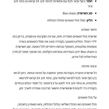
חומר:
כסף טהור 925 עם אפשרות לציפוי זהב 24 קראט או ציפוי זהב
ורוד
סוג השרשרת:
Box chain
תליון:
סמל מזל תאומים מגלגל המזלות
תיאור מפורט:
שרשרת מזל תאומים משדרת חיות, אנרגיה וסקרנות אינסופית, בדיוק כמו
ילידי המזל. התליון המעוצב בקפידה מציג את סמל התאומים בצורה
אסתטית ואלגנטית, המוסיף נוכחות וייחודיות לכל הופעה. סוג השרשרת
ה-Box chain ידוע בעמידותו ובמראהו הקלאסי, מה שהופך אותה לבחירה
האידיאלית לכל אירוע.
עיצוב ואיכות:
כל שרשרת מיוצרת בקפדנות מתוך מחשבה על איכות ונוחות. ניתן לבחור
בין כסף טהור 925 למראה קלאסי ונקי, ציפוי זהב 24 קראט להרגשה
מלכותית, או ציפוי זהב ורוד למגע עדין ורומנטי. כל חומרי הגלם נבחרים
בקפידה כדי להבטיח שהשרשרת תישאר מרהיבה ועמידה לאורך זמן.
על מזל תאומים:
מזל תאומים הוא המזל השלישי בגלגל המזלות, והוא מאופיין בחוכמה,