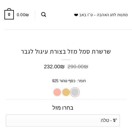
מתנות לחג האהבה – ט״ו באב ❤️
0
0.00
₪
שרשרת סמל מזל בצורת עיגול לגבר
המחיר
המחיר
232.00
₪
290.00
₪
המקורי
הנוכחי
היה:
הוא:
חומר
:
כסף טהור 925
232.00₪.
290.00₪.
בחרו מזל