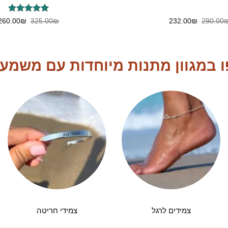
דורג
המחיר
המחיר
5
המחיר
260.00
₪
325.00
₪
232.00
₪
290.00
המקורי
הנוכחי
המקורי
מתוך 5
היה:
הוא:
היה:
325.00₪.
232.00₪.
290.00₪.
 במגוון מתנות מיוחדות עם משמע
צמידים לרגל
צמידי חריטה