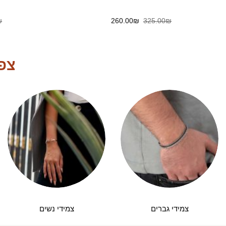
המחיר
המחיר
₪
260.00
₪
325.00
₪
המקורי
הנוכחי
היה:
הוא:
260.00₪.
325.00₪.
צפו
צמידי גברים
צמידי נשים