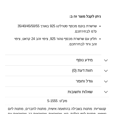
ניתן לקבל מוצר זה ב:
שרשרת בוקס מכסף סטרלינג 925 באורך 35/40/45/50/55
ס”מ לבחירתכם.
תליון עם שרשרת מכסף טהור 925, ציפוי זהב 24 קראט, ציפוי
זהב ורוד לבחירתכם.
מידע נוסף
חוות דעת (0)
גודל וחומר
שאלות ותשובות
מק"ט:
1555-S
קטגוריות:
מתנות בשבילה בהתאמה אישית
,
מתנות לחברים
,
מתנות ליום
נישואין
,
מתנות לימי הולדת
,
קיץ
,
שרשראות
,
שרשראות בר
,
שרשראות עם