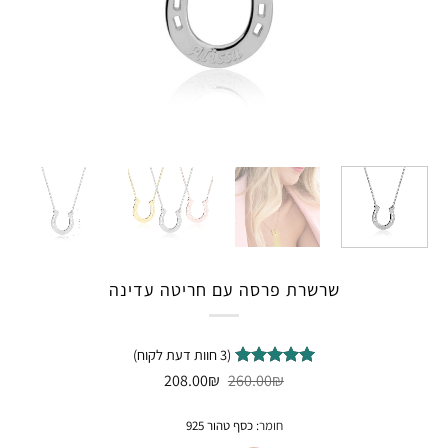
שרשרת פרסה עם חריטה עדינה
(
3
חוות דעת לקוח)
המחיר
המחיר
3
₪
מדורגים
5
260.00
₪
208.00
המקורי
הנוכחי
מתוך 5
היה:
הוא:
מבוסס על
208.00₪.
260.00₪.
חומר
:
כסף טהור 925
דירוגים של
לקוחות