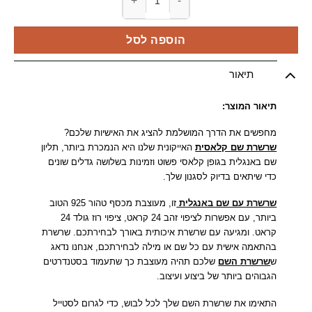
כמות של שרשרת שם קלאסית
הוספה לסל
תיאור
תיאור המוצר:
מחפשים את הדרך המושלמת להציג את האישיות שלכם?
שרשרת שם קלאסית
האייקונית שלנו היא הנמכרת ביותר, תליון
שם באנגלית בגופן קלאסי פשוט וזמינות בשלושה גדלים שונים
כדי שיתאים בדיוק לסגנון שלך.
שרשרת עם שם באנגלית
זו, מעוצבת מכסף טהור 925 הטוב
ביותר, עם אפשרות לציפוי זהב 24 קראט, ציפוי רוז גולד 24
קראט. ומגיעה עם שרשרת איכותית באורך לבחירתכם. שרשרת
בהתאמה אישית עם כל שם או מילה לבחירתכם, אנחנו נדאג
ש
שרשרת השם
שלכם תהיה מעוצבת כך שתעמוד בסטנדרטים
הגבוהים ביותר של ביצוע ועיצוב.
התאימו את שרשרת השם שלך לכל לבוש, כדי לגרום לסטייל