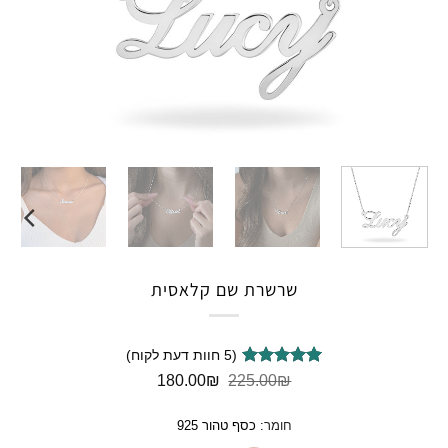
שרשרת שם קלאסית
(
5
חוות דעת לקוח)
5
מדורגים
5
המחיר
המחיר
180.00
₪
225.00
₪
המקורי
הנוכחי
מתוך 5
היה:
הוא:
מבוסס על
חומר
:
כסף טהור 925
180.00₪.
225.00₪.
דירוגים של
לקוחות