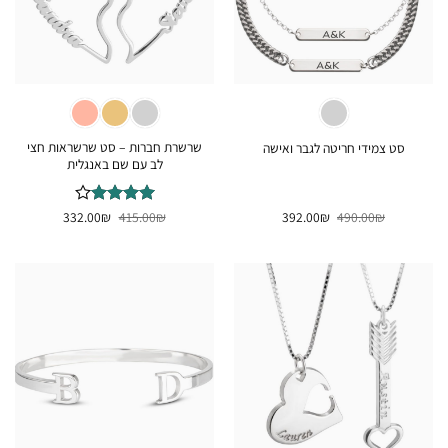
שרשרת חברות – סט שרשראות חצי
סט צמידי חריטה לגבר ואישה
לב עם שם באנגלית
המחיר
המחיר
המחיר
המחיר
₪
490.00
₪
392.00
₪
דורג
415.00
4
₪
332.00
המקורי
הנוכחי
המקורי
הנוכחי
מתוך 5
היה:
הוא:
היה:
הוא:
332.00₪.
415.00₪.
392.00₪.
490.00₪.