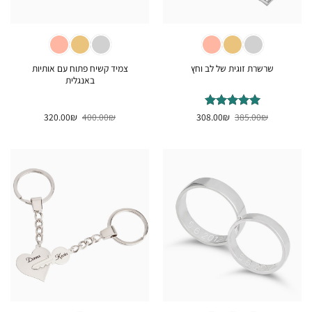
צמיד קשיח פתוח עם אותיות
שרשרת זוגית של לב וחץ
באנגלית
המחיר
המחיר
המחיר
המחיר
₪
דורג
385.00
5
₪
מתוך
308.00
₪
400.00
₪
320.00
המקורי
הנוכחי
המקורי
הנוכחי
5
היה:
הוא:
היה:
הוא:
320.00₪.
400.00₪.
308.00₪.
385.00₪.