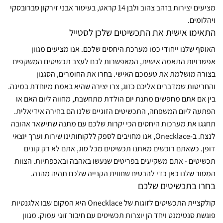
מציעים יצירות בזהב צהוב ולבן 14 קראט, בעיטור אבני זירקון סברובסקי
ויהלומים.
התאימו אישית את התכשיטים שלכן לסטייל
האוסף שלנו ייחודי כמו מערכת היחסים שלכם. אנו מציעים מגוון
אפשרויות התאמה אישית, המאפשרות לכם לעצב תכשיטים המשקפים
בצורה מושלמת את טעמכם האישי. בחרו את החומרים, הסגנון
והחריטות שמדברים אליכם כזוג, צרו יצירה שהיא באמת מיוחדת במינה.
בין אם אתם מחפשים מתנת יום הולדת מתחשבת, מחווה ליום האם או
הפתעה ליום המשפחה, התכשיטים הזוגיים שלנו הם בחירה אידיאלית.
תחגגו את מערכות היחסים הכי יקרות שלכם עם מתנה שתישאר אהובה
לנצח. ב-Onecklace, אנו מחויבים לספק ללקוחותינו שירות וערך יוצאי
דופן. כשאתם רוכשים מאתנו תכשיטים מכל סוג, אתם לא רק קונים
תכשיטים - אתם משקיעים בפריטים שנעשו באהבה ובאכפתיות. הצוות
המסור שלנו כאן כדי להבטיח שחווית הקנייה שלכם תהיה מהנה.
בחרו בתכשיטים שלכם
קולקציית התכשיטים לזוגות של Onecklace היא המקום שבו אלגנטיות
פוגשת סנטימנט ויחד הן יוצרות תכשיטים עם חיבור זוגי עמוק. מגוון