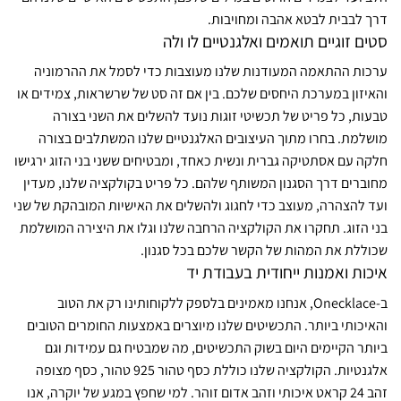
דרך לבבית לבטא אהבה ומחויבות.
סטים זוגיים תואמים ואלגנטיים לו ולה
ערכות ההתאמה המעודנות שלנו מעוצבות כדי לסמל את ההרמוניה
והאיזון במערכת היחסים שלכם. בין אם זה סט של שרשראות, צמידים או
טבעות, כל פריט של תכשיטי זוגות נועד להשלים את השני בצורה
מושלמת. בחרו מתוך העיצובים האלגנטיים שלנו המשתלבים בצורה
חלקה עם אסתטיקה גברית ונשית כאחד, ומבטיחים ששני בני הזוג ירגישו
מחוברים דרך הסגנון המשותף שלהם. כל פריט בקולקציה שלנו, מעדין
ועד להצהרה, מעוצב כדי לחגוג ולהשלים את האישיות המובהקת של שני
בני הזוג. תחקרו את הקולקציה הרחבה שלנו וגלו את היצירה המושלמת
שכוללת את המהות של הקשר שלכם בכל סגנון.
איכות ואמנות ייחודית בעבודת יד
ב-Onecklace, אנחנו מאמינים בלספק ללקוחותינו רק את הטוב
והאיכותי ביותר. התכשיטים שלנו מיוצרים באמצעות החומרים הטובים
ביותר הקיימים היום בשוק התכשיטים, מה שמבטיח גם עמידות וגם
אלגנטיות. הקולקציה שלנו כוללת כסף טהור 925 טהור, כסף מצופה
זהב 24 קראט איכותי וזהב אדום זוהר. למי שחפץ במגע של יוקרה, אנו