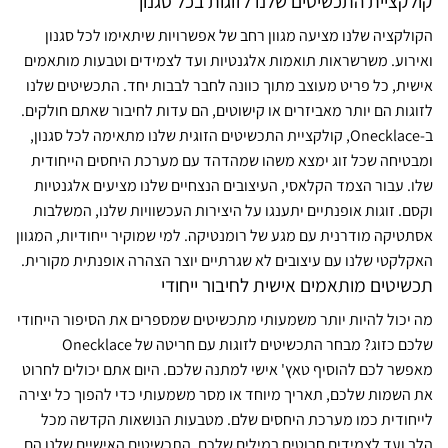
קולקציית התכשיטים שלנו לזוגות בכל סגנון
הקולקציה שלנו מציעה מגוון רחב של אפשרויות שיתאימו לכל סגנון
ואירוע. משרשראות תואמות אלגנטיות ועד לצמידים וטבעות מותאמים
אישית, כל פריט מעוצב מתוך כוונה לחבר לבבות יחד. התכשיטים שלנו
לזוגות הם יותר מאביזרים או קישוטים, הם עדות לחיבור שאתם חולקים.
ב-Onecklace, קולקציית התכשיטים הזוגית שלנו מתאימה לכל סגנון,
ומבטיחה שכל זוג ימצא משהו שמהדהד עם מערכת היחסים הייחודית
שלו. עבור הצמד הקלאסי, העיצובים הנצחיים שלנו מציעים אלגנטיות
וקסם. זוגות אופנתיים יתענגו על היצירות העכשוויות שלנו, המשלבות
אסתטיקה מודרנית עם מגע של רומנטיקה. למי שמוקיר ייחודיות, המגוון
האקלקטי שלנו עם עיצובים לא שגרתיים יוצר הצהרה אופנתית מקורית.
תכשיטים מותאמים אישית לחיבור ייחודי
מה יכול להיות יותר משמעותי מתכשיטים שמספרים את הסיפור הייחודי
שלכם כזוג? מבחר התכשיטים לזוגות עם חריטה של Onecklace
מאפשר לכם להוסיף טאץ' אישי למתנה שלכם. היום אתם יכולים לחרוט
את השמות שלכם, תאריך מיוחד או מסר משמעותי כדי להפוך כל יצירה
לייחודית כמו מערכת היחסים שלם. מטבעות הנושאות הקדשה מכל
הלב ועד לצמידים חרוטים במילים שלכם, התכשיטים האישיים שלנו הם